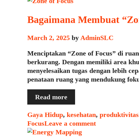
Bagaimana Membuat “Zon
March 2, 2025
by
AdminSLC
Menciptakan “Zone of Focus” di ruan
berkurang. Dengan memiliki area khu
menyelesaikan tugas dengan lebih ce
penataan ruang yang mendukung foku
Bagaimana
Read more
Membuat
“Zone
Categories
Gaya Hidup
,
kesehatan
,
produktivitas
of
Focus
Leave a comment
Focus”