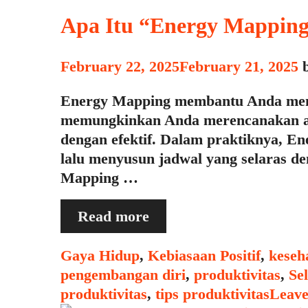
di
Ruang
Apa Itu “Energy Mappin
Kerja
Anda
February 22, 2025
February 21, 2025
Energy Mapping membantu Anda menge
memungkinkan Anda merencanakan akti
dengan efektif. Dalam praktiknya, En
lalu menyusun jadwal yang selaras d
Mapping …
Apa
Read more
Itu
“Energy
Categories
Gaya Hidup
,
Kebiasaan Positif
,
keseh
Mapping”
pengembangan diri
,
produktivitas
,
Se
dan
produktivitas
,
tips produktivitas
Leave