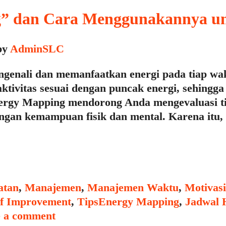
g” dan Cara Menggunakannya un
by
AdminSLC
nali dan memanfaatkan energi pada tiap wakt
vitas sesuai dengan puncak energi, sehingga s
ergy Mapping mendorong Anda mengevaluasi tin
engan kemampuan fisik dan mental. Karena itu
atan
,
Manajemen
,
Manajemen Waktu
,
Motivasi
Tags
lf Improvement
,
Tips
Energy Mapping
,
Jadwal 
 a comment