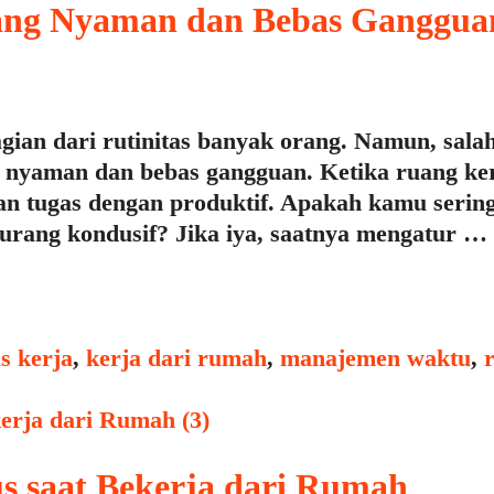
ang Nyaman dan Bebas Ganggua
ian dari rutinitas banyak orang. Namun, salah
 nyaman dan bebas gangguan. Ketika ruang ker
an tugas dengan produktif. Apakah kamu serin
kurang kondusif? Jika iya, saatnya mengatur …
s
s kerja
,
kerja dari rumah
,
manajemen waktu
,
 saat Bekerja dari Rumah