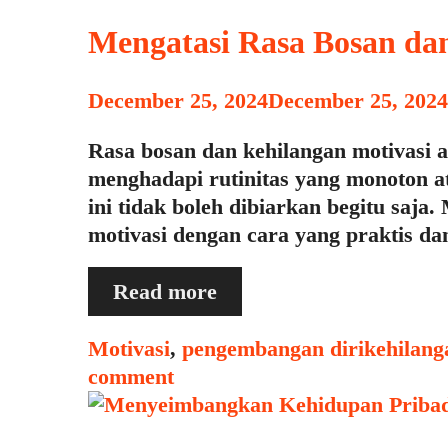
Tekanan
Mengatasi Rasa Bosan da
December 25, 2024
December 25, 2024
Rasa bosan dan kehilangan motivasi a
menghadapi rutinitas yang monoton a
ini tidak boleh dibiarkan begitu saj
motivasi dengan cara yang praktis da
Mengatasi
Read more
Rasa
Bosan
Categories
Tags
Motivasi
,
pengembangan diri
kehilang
dan
comment
Kehilangan
Motivasi