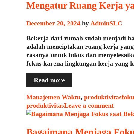
Mengatur Ruang Kerja y
December 20, 2024
by
AdminSLC
Bekerja dari rumah sudah menjadi bag
adalah menciptakan ruang kerja yang
rasanya untuk fokus dan menyelesaik
fokus karena lingkungan kerja yang 
Mengatur
Read more
Ruang
Kerja
Categories
Tag
Manajemen Waktu
,
produktivitas
foku
yang
produktivitas
Leave a comment
Nyaman
dan
Bebas
Bagaimana Menjaga Fokus