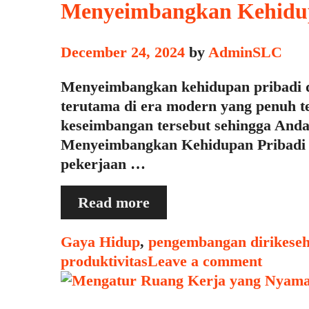
Menyeimbangkan Kehidup
December 24, 2024
by
AdminSLC
Menyeimbangkan kehidupan pribadi da
terutama di era modern yang penuh t
keseimbangan tersebut sehingga Anda
Menyeimbangkan Kehidupan Pribadi d
pekerjaan …
Menyeimbangkan
Read more
Kehidupan
Pribadi
Categories
Tags
Gaya Hidup
,
pengembangan diri
kese
dan
produktivitas
Leave a comment
Pekerjaan