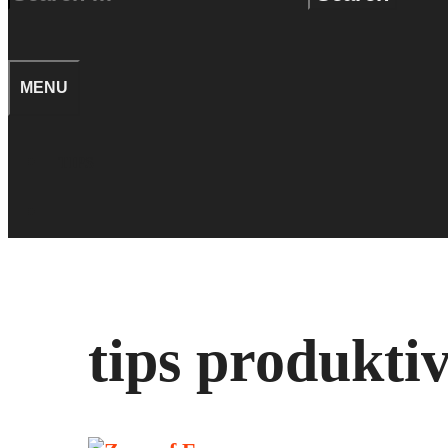
for:
SEARCH
MENU
TIPS
SEARCH
tips produktiv