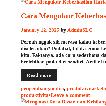
Cara
Menggunakannya
untuk
Cara Mengukur Keberhas
Jadwal
Harian
January 12, 2025
by
AdminSLC
Pernah nggak sih merasa kalau keberh
diselesaikan? Padahal, tidak semua ke
kita. Faktanya, ada cara sederhana 
berlebihan pada diri sendiri. Artike
Cara
Read more
Mengukur
Keberhasilan
Categories
Tag
pengembangan diri
,
produktivitas
kebe
Harian
produktivitas
Leave a comment
Tanpa