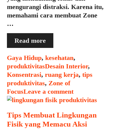
mengurangi distraksi. Karena itu,
memahami cara membuat Zone
…
Bagaimana
Read more
Membuat
“Zone
Categories
Gaya Hidup
,
kesehatan
,
of
Tags
produktivitas
Desain Interior
,
Focus”
Konsentrasi
,
ruang kerja
,
tips
di
produktivitas
,
Zone of
Ruang
Focus
Leave a comment
Kerja
Anda
Tips Membuat Lingkungan
Fisik yang Memacu Aksi