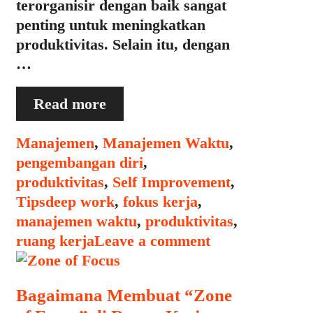
terorganisir dengan baik sangat
penting untuk meningkatkan
produktivitas. Selain itu, dengan
…
Membuat
Read more
Ruang
Kerja
Categories
Manajemen
,
Manajemen Waktu
,
yang
pengembangan diri
,
Mendukung
produktivitas
,
Self Improvement
,
“Deep
Tags
Tips
deep work
,
fokus kerja
,
Work”
manajemen waktu
,
produktivitas
,
ruang kerja
Leave a comment
Bagaimana Membuat “Zone