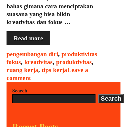
bahas gimana cara menciptakan
suasana yang bisa bikin
kreativitas dan fokus …
Menciptakan
Read more
Lingkungan
yang
Categories
Tags
pengembangan diri
,
produktivitas
Mendukung
fokus
,
kreativitas
,
produktivitas
,
Kreativitas
ruang kerja
,
tips kerja
Leave a
dan
comment
Fokus
Search
Search
Recent Posts