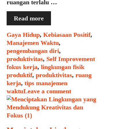
ruangan terlalu …
Tips
Read more
Membuat
Lingkungan
Categories
Gaya Hidup
,
Kebiasaan Positif
,
Fisik
Manajemen Waktu
,
yang
pengembangan diri
,
Memacu
Tags
produktivitas
,
Self Improvement
Aksi
fokus kerja
,
lingkungan fisik
produktif
,
produktivitas
,
ruang
kerja
,
tips manajemen
waktu
Leave a comment