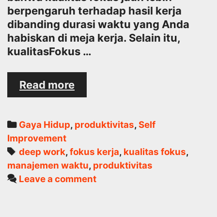
berpengaruh terhadap hasil kerja
dibanding durasi waktu yang Anda
habiskan di meja kerja. Selain itu,
kualitasFokus …
Mengapa
Read more
Fokus
adalah
Soal
Categories
Gaya Hidup
,
produktivitas
,
Self
Kualitas,
Improvement
Bukan
Tags
deep work
,
fokus kerja
,
kualitas fokus
,
Sekadar
manajemen waktu
,
produktivitas
Waktu
Leave a comment