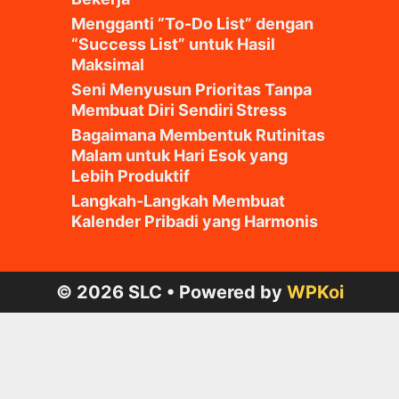
Mengganti “To-Do List” dengan
“Success List” untuk Hasil
Maksimal
Seni Menyusun Prioritas Tanpa
Membuat Diri Sendiri Stress
Bagaimana Membentuk Rutinitas
Malam untuk Hari Esok yang
Lebih Produktif
Langkah-Langkah Membuat
Kalender Pribadi yang Harmonis
© 2026 SLC
• Powered by
WPKoi