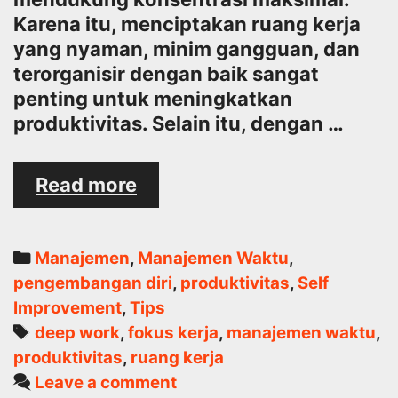
Karena itu, menciptakan ruang kerja
yang nyaman, minim gangguan, dan
terorganisir dengan baik sangat
penting untuk meningkatkan
produktivitas. Selain itu, dengan …
Membuat
Read more
Ruang
Kerja
yang
Categories
Manajemen
,
Manajemen Waktu
,
Mendukung
pengembangan diri
,
produktivitas
,
Self
“Deep
Improvement
,
Tips
Work”
Tags
deep work
,
fokus kerja
,
manajemen waktu
,
produktivitas
,
ruang kerja
Leave a comment