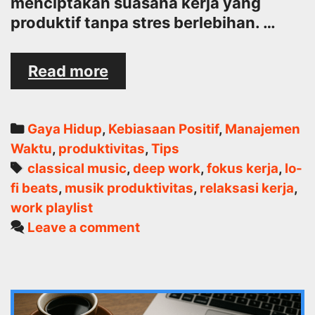
menciptakan suasana kerja yang
produktif tanpa stres berlebihan. …
Bagaimana
Read more
Menggunakan
Musik
untuk
Categories
Gaya Hidup
,
Kebiasaan Positif
,
Manajemen
Meningkatkan
Waktu
,
produktivitas
,
Tips
Fokus
Tags
classical music
,
deep work
,
fokus kerja
,
lo-
Bekerja
fi beats
,
musik produktivitas
,
relaksasi kerja
,
work playlist
Leave a comment