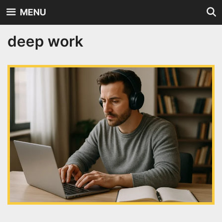
Skip
MENU
to
content
deep work