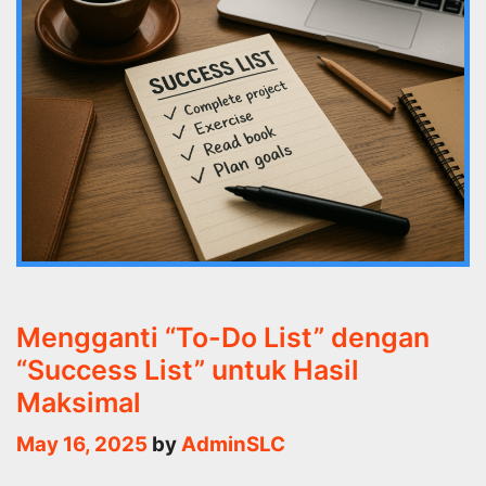
Mengganti “To-Do List” dengan
“Success List” untuk Hasil
Maksimal
May 16, 2025
by
AdminSLC