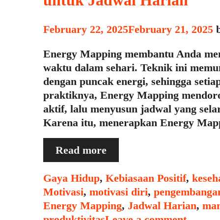
untuk Jadwal Harian
February 22, 2025
February 21, 2025
Energy Mapping membantu Anda meng
waktu dalam sehari. Teknik ini memu
dengan puncak energi, sehingga setiap
praktiknya, Energy Mapping mendoro
aktif, lalu menyusun jadwal yang sel
Karena itu, menerapkan Energy Ma
Apa
Read more
Itu
“Energy
Categories
Gaya Hidup
,
Kebiasaan Positif
,
keseh
Mapping”
Motivasi
,
motivasi diri
,
pengembangan
dan
Energy Mapping
,
Jadwal Harian
,
man
Cara
produktivitas
Leave a comment