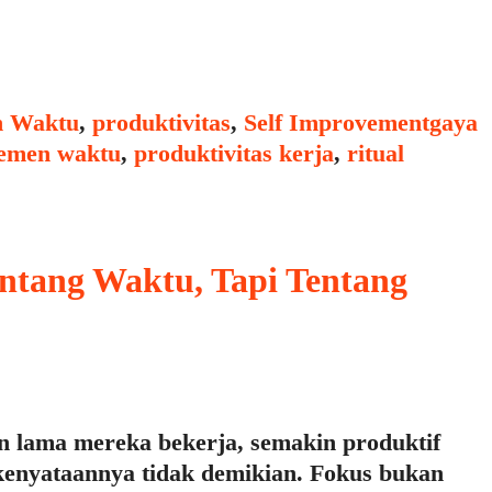
Tags
 Waktu
,
produktivitas
,
Self Improvement
gaya
emen waktu
,
produktivitas kerja
,
ritual
tang Waktu, Tapi Tentang
 lama mereka bekerja, semakin produktif
kenyataannya tidak demikian. Fokus bukan