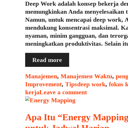
Deep Work adalah konsep bekerja de
memungkinkan Anda menyelesaikan tug
Namun, untuk mencapai deep work, 
mendukung konsentrasi maksimal. Kar
nyaman, minim gangguan, dan terorga
meningkatkan produktivitas. Selain i
Membuat
Read more
Ruang
Kerja
Categories
Manajemen
,
Manajemen Waktu
,
peng
yang
Tags
Improvement
,
Tips
deep work
,
fokus 
Mendukung
kerja
Leave a comment
“Deep
Work”
Apa Itu “Energy Mappin