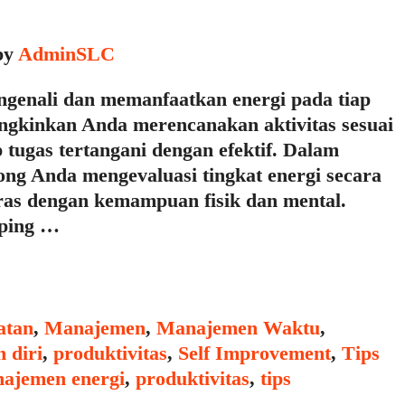
by
AdminSLC
enali dan memanfaatkan energi pada tiap
ngkinkan Anda merencanakan aktivitas sesuai
 tugas tertangani dengan efektif. Dalam
ng Anda mengevaluasi tingkat energi secara
aras dengan kemampuan fisik dan mental.
pping …
atan
,
Manajemen
,
Manajemen Waktu
,
Ta
 diri
,
produktivitas
,
Self Improvement
,
Tips
ajemen energi
,
produktivitas
,
tips