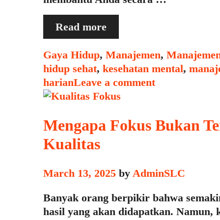
Tips
Read more
Membuat
Ritual
Categories
Gaya Hidup
,
Manajemen
,
Manajemen
Harian
hidup sehat
,
kesehatan mental
,
manaj
agar
harian
Leave a comment
Menutup
Hari
Kerja
Mengapa Fokus Bukan Ten
dengan
Kualitas
Tenang
March 13, 2025
by
AdminSLC
Banyak orang berpikir bahwa semakin
hasil yang akan didapatkan. Namun, 