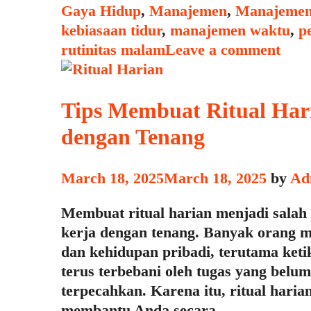
Rutinitas
Categories
Gaya Hidup
,
Manajemen
,
Manajemen
Malam
kebiasaan tidur
,
manajemen waktu
,
p
untuk
rutinitas malam
Leave a comment
Hari
Esok
yang
Tips Membuat Ritual Har
Lebih
dengan Tenang
Produktif
March 18, 2025
March 18, 2025
by
Ad
Membuat ritual harian menjadi salah 
kerja dengan tenang. Banyak orang 
dan kehidupan pribadi, terutama keti
terus terbebani oleh tugas yang belu
terpecahkan. Karena itu, ritual hari
membantu Anda secara …