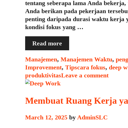
tentang seberapa lama Anda bekerja, 
Anda berikan pada pekerjaan tersebut.
penting daripada durasi waktu kerja y
kondisi fokus yang …
Mengapa
Read more
Fokus
Bukan
Categories
Manajemen
,
Manajemen Waktu
,
peng
Tentang
Tags
Improvement
,
Tips
cara fokus
,
deep w
Waktu,
produktivitas
Leave a comment
Tapi
Tentang
Kualitas
Membuat Ruang Kerja y
March 12, 2025
by
AdminSLC