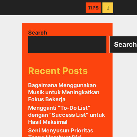
SEARCH
TIPS
Search
Search
Recent Posts
Bagaimana Menggunakan
Musik untuk Meningkatkan
Fokus Bekerja
Mengganti “To-Do List”
dengan “Success List” untuk
Hasil Maksimal
Seni Menyusun Prioritas