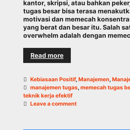
kantor, skripsi, atau bahkan pe
tugas besar bisa terasa menakut
motivasi dan memecah konsentras
yang berat dan besar itu. Salah s
overwhelm adalah dengan memec
Cara
Read more
Memecah
Tugas
Besar
Categories
Kebiasaan Positif
,
Manajemen
,
Manaj
Tanpa
Tags
manajemen tugas
,
memecah tugas b
Terasa
teknik kerja efektif
Overwhelm
Leave a comment