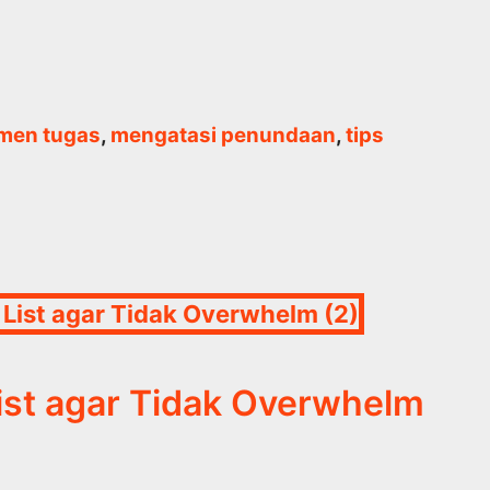
men tugas
,
mengatasi penundaan
,
tips
ist agar Tidak Overwhelm