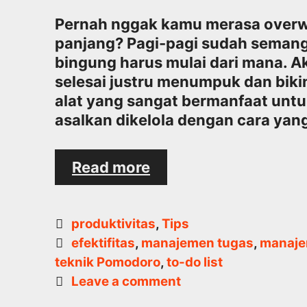
Pernah nggak kamu merasa overwh
panjang? Pagi-pagi sudah semanga
bingung harus mulai dari mana. A
selesai justru menumpuk dan bikin
alat yang sangat bermanfaat untu
asalkan dikelola dengan cara yang
Tips
Read more
Mengelola
To-
Do
Categories
produktivitas
,
Tips
List
Tags
efektifitas
,
manajemen tugas
,
manaje
agar
teknik Pomodoro
,
to-do list
Tidak
Leave a comment
Overwhelm