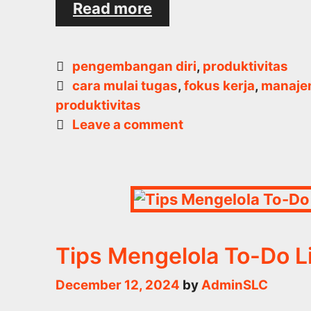
Bagaimana
Read more
Mengatasi
Penundaan
dan
Categories
pengembangan diri
,
produktivitas
Memulai
Tags
cara mulai tugas
,
fokus kerja
,
manaje
Tugas
produktivitas
dengan
Leave a comment
Efektif
Tips Mengelola To-Do L
December 12, 2024
by
AdminSLC