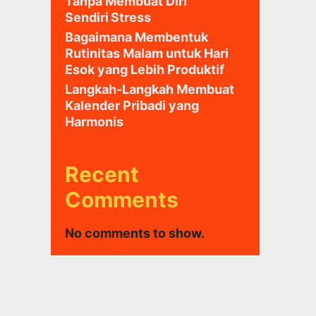
Tanpa Membuat Diri
Sendiri Stress
Bagaimana Membentuk
Rutinitas Malam untuk Hari
Esok yang Lebih Produktif
Langkah-Langkah Membuat
Kalender Pribadi yang
Harmonis
Recent
Comments
No comments to show.