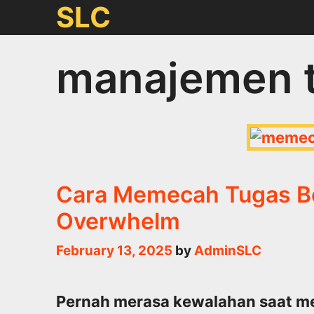
Skip
SLC
to
content
manajemen 
Cara Memecah Tugas Be
Overwhelm
February 13, 2025
by
AdminSLC
Pernah merasa kewalahan saat me