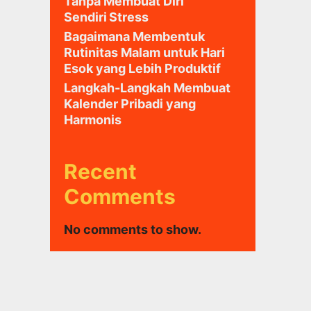
Tanpa Membuat Diri
Sendiri Stress
Bagaimana Membentuk
Rutinitas Malam untuk Hari
Esok yang Lebih Produktif
Langkah-Langkah Membuat
Kalender Pribadi yang
Harmonis
Recent
Comments
No comments to show.