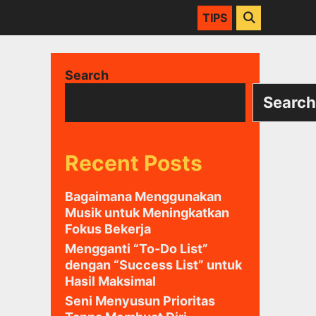
SEARCH
TIPS
Search
Search
Recent Posts
Bagaimana Menggunakan
Musik untuk Meningkatkan
Fokus Bekerja
Mengganti “To-Do List”
dengan “Success List” untuk
Hasil Maksimal
Seni Menyusun Prioritas