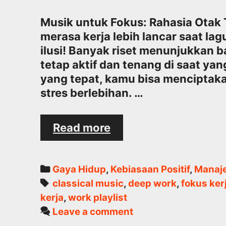
Musik untuk Fokus: Rahasia Otak
merasa kerja lebih lancar saat la
ilusi! Banyak riset menunjukkan 
tetap aktif dan tenang di saat y
yang tepat, kamu bisa menciptaka
stres berlebihan. …
Bagaimana
Read more
Menggunakan
Musik
untuk
Categories
Gaya Hidup
,
Kebiasaan Positif
,
Manaj
Meningkatkan
Tags
classical music
,
deep work
,
fokus ker
Fokus
kerja
,
work playlist
Bekerja
Leave a comment