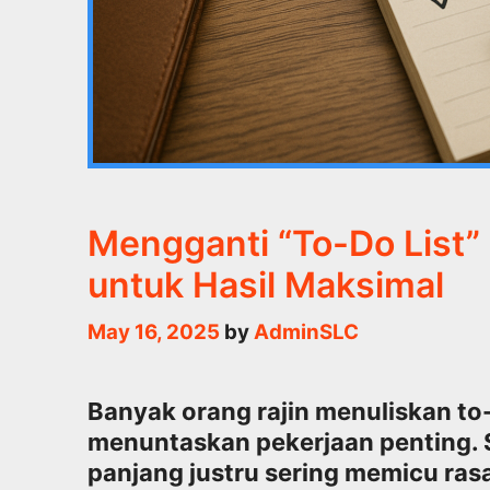
Mengganti “To-Do List”
untuk Hasil Maksimal
May 16, 2025
by
AdminSLC
Banyak orang rajin menuliskan to
menuntaskan pekerjaan penting. Se
panjang justru sering memicu rasa