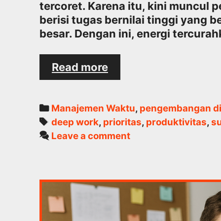
tercoret. Karena itu, kini muncul
berisi tugas bernilai tinggi yan
besar. Dengan ini, energi tercura
Mengganti
Read more
“To-
Do
List”
Categories
Manajemen Waktu
,
pengembangan di
dengan
Tags
deep work
,
prioritas
,
produktivitas
,
su
“Success
Leave a comment
List”
untuk
Hasil
Maksimal