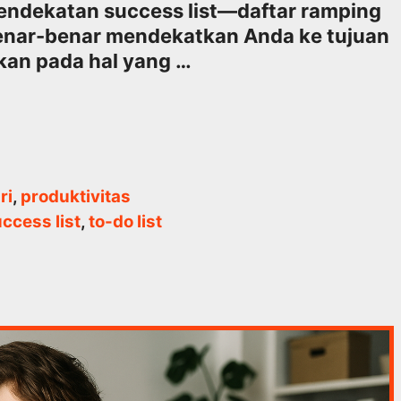
 pendekatan success list—daftar ramping
g benar-benar mendekatkan Anda ke tujuan
hkan pada hal yang …
ri
,
produktivitas
ccess list
,
to-do list