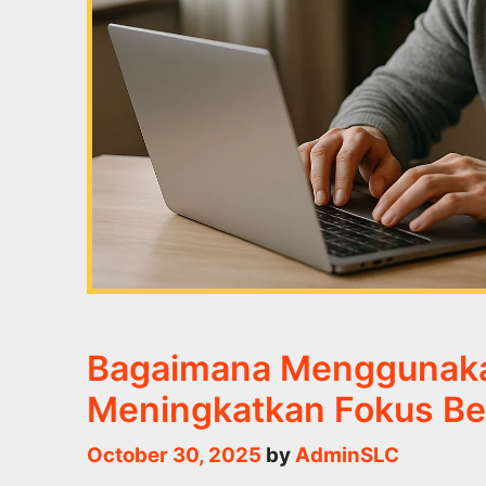
Bagaimana Menggunaka
Meningkatkan Fokus Be
October 30, 2025
by
AdminSLC