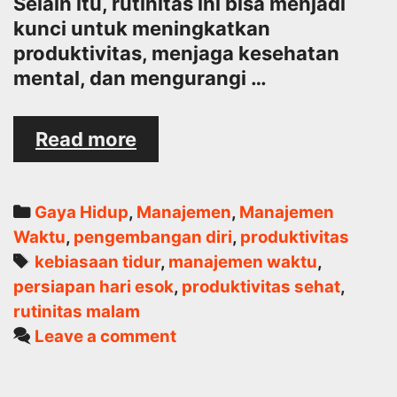
Selain itu, rutinitas ini bisa menjadi
kunci untuk meningkatkan
produktivitas, menjaga kesehatan
mental, dan mengurangi …
Bagaimana
Read more
Membentuk
Rutinitas
Malam
Categories
Gaya Hidup
,
Manajemen
,
Manajemen
untuk
Waktu
,
pengembangan diri
,
produktivitas
Hari
Tags
kebiasaan tidur
,
manajemen waktu
,
Esok
persiapan hari esok
,
produktivitas sehat
,
yang
rutinitas malam
Lebih
Leave a comment
Produktif