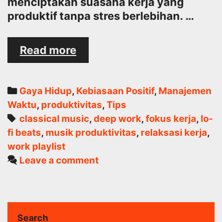
menciptakan suasana kerja yang
produktif tanpa stres berlebihan. …
Bagaimana
Read more
Menggunakan
Musik
untuk
Categories
Gaya Hidup
,
Kebiasaan Positif
,
Manajemen
Meningkatkan
Waktu
,
produktivitas
,
Tips
Fokus
Tags
classical music
,
deep work
,
fokus kerja
,
lo-
Bekerja
fi beats
,
musik produktivitas
,
relaksasi kerja
,
work playlist
Leave a comment
Search