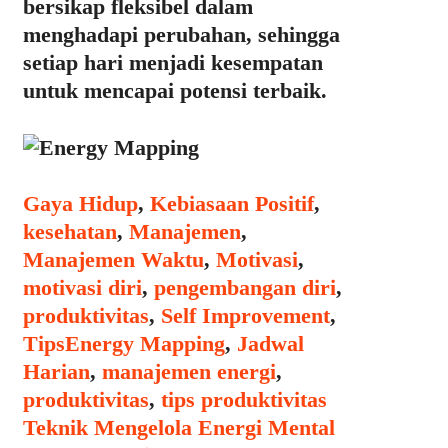
bersikap fleksibel dalam
menghadapi perubahan, sehingga
setiap hari menjadi kesempatan
untuk mencapai potensi terbaik.
Categories
Gaya Hidup
,
Kebiasaan Positif
,
kesehatan
,
Manajemen
,
Manajemen Waktu
,
Motivasi
,
motivasi diri
,
pengembangan diri
,
produktivitas
,
Self Improvement
,
Tags
Tips
Energy Mapping
,
Jadwal
Harian
,
manajemen energi
,
produktivitas
,
tips produktivitas
Post
Teknik Mengelola Energi Mental