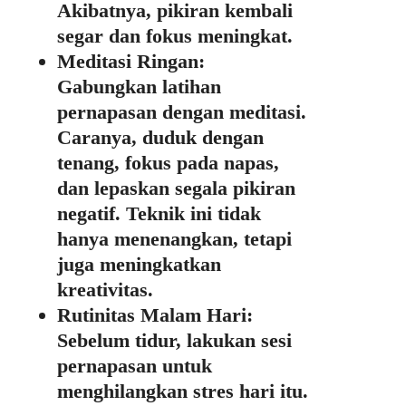
Akibatnya, pikiran kembali
segar dan fokus meningkat.
Meditasi Ringan:
Gabungkan latihan
pernapasan dengan meditasi.
Caranya, duduk dengan
tenang, fokus pada napas,
dan lepaskan segala pikiran
negatif. Teknik ini tidak
hanya menenangkan, tetapi
juga meningkatkan
kreativitas.
Rutinitas Malam Hari:
Sebelum tidur, lakukan sesi
pernapasan untuk
menghilangkan stres hari itu.