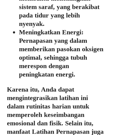
sistem saraf, yang berakibat
pada tidur yang lebih
nyenyak.
Meningkatkan Energi:
Pernapasan yang dalam
memberikan pasokan oksigen
optimal, sehingga tubuh
merespon dengan
peningkatan energi.
Karena itu, Anda dapat
mengintegrasikan latihan ini
dalam rutinitas harian untuk
memperoleh keseimbangan
emosional dan fisik. Selain itu,
manfaat Latihan Pernapasan juga