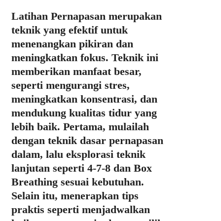
Latihan Pernapasan merupakan
teknik yang efektif untuk
menenangkan pikiran dan
meningkatkan fokus. Teknik ini
memberikan manfaat besar,
seperti mengurangi stres,
meningkatkan konsentrasi, dan
mendukung kualitas tidur yang
lebih baik. Pertama, mulailah
dengan teknik dasar pernapasan
dalam, lalu eksplorasi teknik
lanjutan seperti 4-7-8 dan Box
Breathing sesuai kebutuhan.
Selain itu, menerapkan tips
praktis seperti menjadwalkan