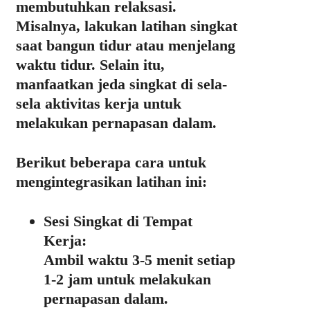
membutuhkan relaksasi.
Misalnya, lakukan latihan singkat
saat bangun tidur atau menjelang
waktu tidur. Selain itu,
manfaatkan jeda singkat di sela-
sela aktivitas kerja untuk
melakukan pernapasan dalam.
Berikut beberapa cara untuk
mengintegrasikan latihan ini:
Sesi Singkat di Tempat
Kerja:
Ambil waktu 3-5 menit setiap
1-2 jam untuk melakukan
pernapasan dalam.