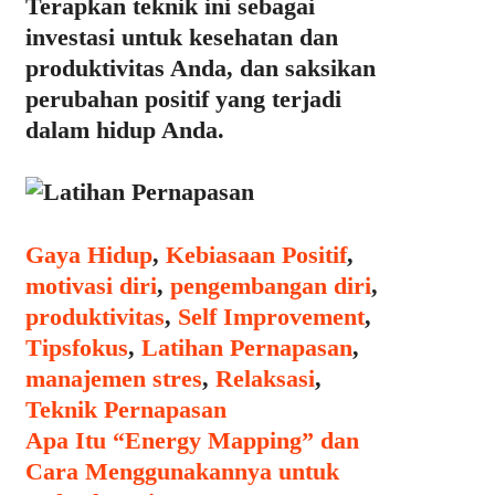
Terapkan teknik ini sebagai
investasi untuk kesehatan dan
produktivitas Anda, dan saksikan
perubahan positif yang terjadi
dalam hidup Anda.
Categories
Gaya Hidup
,
Kebiasaan Positif
,
motivasi diri
,
pengembangan diri
,
produktivitas
,
Self Improvement
,
Tags
Tips
fokus
,
Latihan Pernapasan
,
manajemen stres
,
Relaksasi
,
Teknik Pernapasan
Post
Apa Itu “Energy Mapping” dan
navigation
Cara Menggunakannya untuk