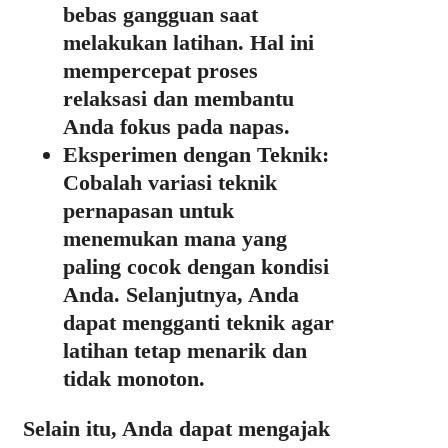
bebas gangguan saat
melakukan latihan. Hal ini
mempercepat proses
relaksasi dan membantu
Anda fokus pada napas.
Eksperimen dengan Teknik:
Cobalah variasi teknik
pernapasan untuk
menemukan mana yang
paling cocok dengan kondisi
Anda. Selanjutnya, Anda
dapat mengganti teknik agar
latihan tetap menarik dan
tidak monoton.
Selain itu, Anda dapat mengajak