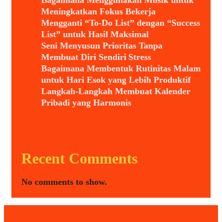
Meningkatkan Fokus Bekerja
Mengganti “To-Do List” dengan “Success
List” untuk Hasil Maksimal
Seni Menyusun Prioritas Tanpa
Membuat Diri Sendiri Stress
Bagaimana Membentuk Rutinitas Malam
untuk Hari Esok yang Lebih Produktif
Langkah-Langkah Membuat Kalender
Pribadi yang Harmonis
Recent Comments
No comments to show.