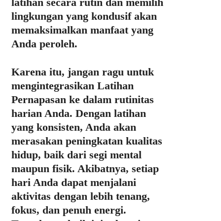
latihan secara rutin dan memilih
lingkungan yang kondusif akan
memaksimalkan manfaat yang
Anda peroleh.
Karena itu, jangan ragu untuk
mengintegrasikan Latihan
Pernapasan ke dalam rutinitas
harian Anda. Dengan latihan
yang konsisten, Anda akan
merasakan peningkatan kualitas
hidup, baik dari segi mental
maupun fisik. Akibatnya, setiap
hari Anda dapat menjalani
aktivitas dengan lebih tenang,
fokus, dan penuh energi.