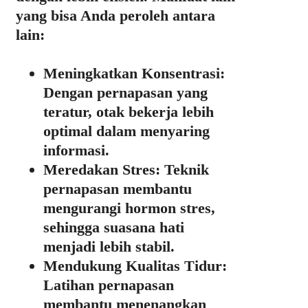
yang bisa Anda peroleh antara
lain:
Meningkatkan Konsentrasi:
Dengan pernapasan yang
teratur, otak bekerja lebih
optimal dalam menyaring
informasi.
Meredakan Stres:
Teknik
pernapasan membantu
mengurangi hormon stres,
sehingga suasana hati
menjadi lebih stabil.
Mendukung Kualitas Tidur:
Latihan pernapasan
membantu menenangkan