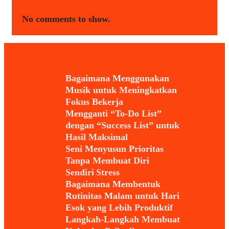
No comments to show.
Bagaimana Menggunakan
Musik untuk Meningkatkan
Fokus Bekerja
Mengganti “To-Do List”
dengan “Success List” untuk
Hasil Maksimal
Seni Menyusun Prioritas
Tanpa Membuat Diri
Sendiri Stress
Bagaimana Membentuk
Rutinitas Malam untuk Hari
Esok yang Lebih Produktif
Langkah-Langkah Membuat