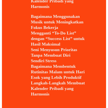
Kalender Pribadi yang
Harmonis
Bagaimana Menggunakan
Musik untuk Meningkatkan
Fokus Bekerja
Mengganti “To-Do List”
dengan “Success List” untuk
Hasil Maksimal
Seni Menyusun Prioritas
Tanpa Membuat Diri
Sendiri Stress
Bagaimana Membentuk
Rutinitas Malam untuk Hari
Esok yang Lebih Produktif
Langkah-Langkah Membuat
Kalender Pribadi yang
Harmonis