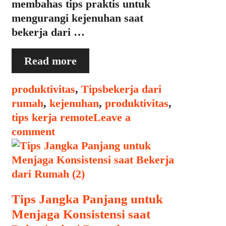
membahas tips praktis untuk
mengurangi kejenuhan saat
bekerja dari …
Cara
Read more
Mengurangi
Kejenuhan
Categories
Tags
produktivitas
,
Tips
bekerja dari
Saat
rumah
,
kejenuhan
,
produktivitas
,
Bekerja
tips kerja remote
Leave a
dari
comment
Rumah
Tips Jangka Panjang untuk
Menjaga Konsistensi saat