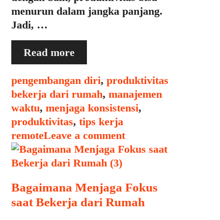
menurun dalam jangka panjang.
Jadi, …
Tips
Read more
Jangka
Panjang
Categories
Tags
pengembangan diri
,
produktivitas
untuk
bekerja dari rumah
,
manajemen
Menjaga
waktu
,
menjaga konsistensi
,
Konsistensi
produktivitas
,
tips kerja
saat
remote
Leave a comment
Bekerja
dari
Rumah
Bagaimana Menjaga Fokus
saat Bekerja dari Rumah