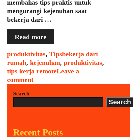
membahas tips praktis untuk
mengurangi kejenuhan saat
bekerja dari …
Cara
Read more
Mengurangi
Kejenuhan
Categories
Tags
produktivitas
,
Tips
bekerja dari
Saat
rumah
,
kejenuhan
,
produktivitas
,
Bekerja
tips kerja remote
Leave a
dari
comment
Rumah
Search
Search
Recent Posts