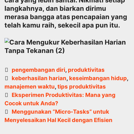
cara yang lebih santai. Nikmati setiap
langkahnya, dan biarkan dirimu
merasa bangga atas pencapaian yang
telah kamu raih, sekecil apa pun itu.
Categories
pengembangan diri
,
produktivitas
Tags
keberhasilan harian
,
keseimbangan hidup
,
manajemen waktu
,
tips produktivitas
Post
Eksperimen Produktivitas: Mana yang
navigation
Cocok untuk Anda?
Menggunakan “Micro-Tasks” untuk
Menyelesaikan Hal Kecil dengan Efisien