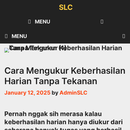
Skip
SLC
to
content
SEARCH
MENU
MENU
Cara Mengukur Keberhasilan
Harian Tanpa Tekanan
January 12, 2025
by
AdminSLC
Pernah nggak sih merasa kalau
keberhasilan harian hanya diukur dari