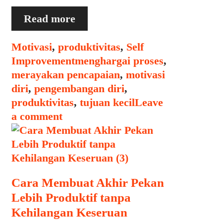
Kenapa
Read more
Penting
untuk
Categories
Motivasi
,
produktivitas
,
Self
Merayakan
Tags
Improvement
menghargai proses
,
Pencapaian
merayakan pencapaian
,
motivasi
Kecil
diri
,
pengembangan diri
,
produktivitas
,
tujuan kecil
Leave
a comment
Cara Membuat Akhir Pekan
Lebih Produktif tanpa
Kehilangan Keseruan