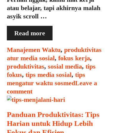
atau belajar, tapi akhirnya malah
asyik scroll …
Bagaimana
Read more
Mengatur
Media
Categories
Tags
Manajemen Waktu
,
produktivitas
Sosial
atur media sosial
,
fokus kerja
,
agar
produktivitas
,
sosial media
,
tips
Tidak
fokus
,
tips media sosial
,
tips
Mengganggu
mengatur waktu sosmed
Leave a
Fokus
comment
Anda
Panduan Produktivitas: Tips
Harian untuk Hidup Lebih
Fokus dan Efisien