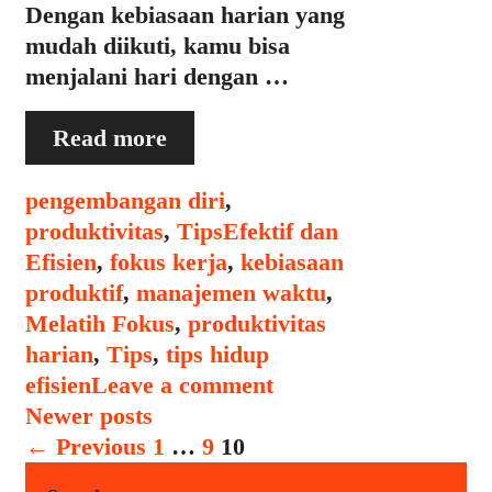
Dengan kebiasaan harian yang
mudah diikuti, kamu bisa
menjalani hari dengan …
Panduan
Read more
Produktivitas:
Tips
Categories
pengembangan diri
,
Harian
Tags
produktivitas
,
Tips
Efektif dan
untuk
Efisien
,
fokus kerja
,
kebiasaan
Hidup
produktif
,
manajemen waktu
,
Lebih
Melatih Fokus
,
produktivitas
Fokus
harian
,
Tips
,
tips hidup
dan
efisien
Leave a comment
Efisien
Post
Newer posts
navigation
← Previous
1
…
9
10