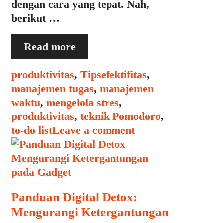
dengan cara yang tepat. Nah,
berikut …
Tips
Read more
Mengelola
To-
Categories
Tags
produktivitas
,
Tips
efektifitas
,
Do
manajemen tugas
,
manajemen
List
waktu
,
mengelola stres
,
agar
produktivitas
,
teknik Pomodoro
,
Tidak
to-do list
Leave a comment
Overwhelm
Panduan Digital Detox:
Mengurangi Ketergantungan