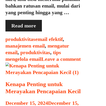
bahkan ratusan email, mulai dari
yang penting hingga yang …
Tips
Read more
Mengelola
Email
Categories
Tags
produktivitas
email efektif
,
dengan
manajemen email
,
mengatur
Efektif
email
,
produktivitas
,
tips
agar
mengelola email
Leave a comment
Tidak
Menumpuk
Kenapa Penting untuk
Merayakan Pencapaian Kecil
December 15, 2024
December 15,