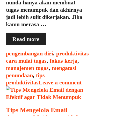
nunda hanya akan membuat
tugas menumpuk dan akhirnya
jadi lebih sulit dikerjakan. Jika
kamu merasa …
Bagaimana
Read more
Mengatasi
Penundaan
Categories
Tags
pengembangan diri
,
produktivitas
dan
cara mulai tugas
,
fokus kerja
,
Memulai
manajemen tugas
,
mengatasi
Tugas
penundaan
,
tips
dengan
produktivitas
Leave a comment
Efektif
Tips Mengelola Email