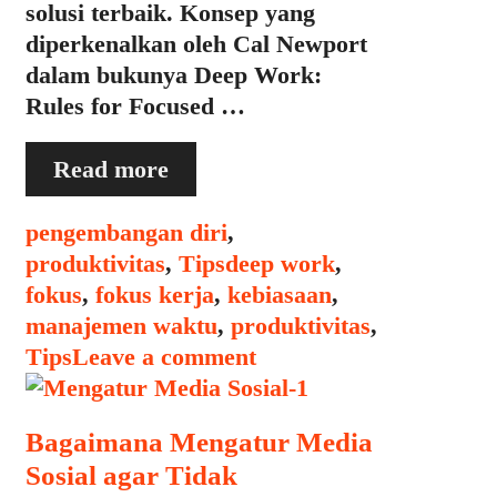
solusi terbaik. Konsep yang
diperkenalkan oleh Cal Newport
dalam bukunya Deep Work:
Rules for Focused …
Panduan
Read more
Praktis
Menerapkan
Categories
pengembangan diri
,
Deep
Tags
produktivitas
,
Tips
deep work
,
Work
fokus
,
fokus kerja
,
kebiasaan
,
dalam
manajemen waktu
,
produktivitas
,
Kehidupan
Tips
Leave a comment
Sehari-
Hari
Bagaimana Mengatur Media
Sosial agar Tidak