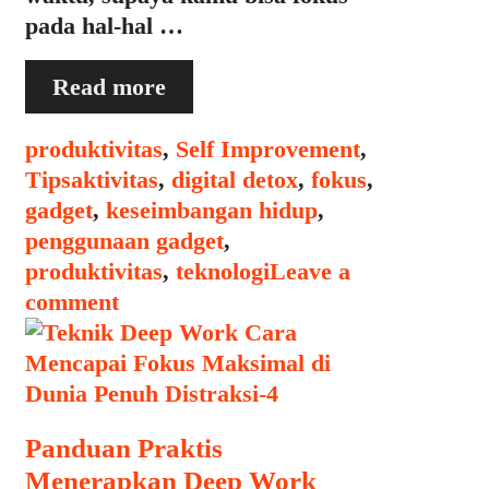
pada hal-hal …
Panduan
Read more
Digital
Detox:
Categories
produktivitas
,
Self Improvement
,
Mengurangi
Tags
Tips
aktivitas
,
digital detox
,
fokus
,
Ketergantungan
gadget
,
keseimbangan hidup
,
pada
penggunaan gadget
,
Gadget
produktivitas
,
teknologi
Leave a
comment
Panduan Praktis
Menerapkan Deep Work