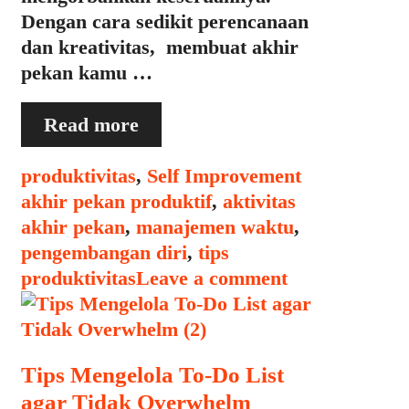
Dengan cara sedikit perencanaan
dan kreativitas, membuat akhir
pekan kamu …
Cara
Read more
Membuat
Akhir
Categories
Tags
produktivitas
,
Self Improvement
Pekan
akhir pekan produktif
,
aktivitas
Lebih
akhir pekan
,
manajemen waktu
,
Produktif
pengembangan diri
,
tips
tanpa
produktivitas
Leave a comment
Kehilangan
Keseruan
Tips Mengelola To-Do List
agar Tidak Overwhelm