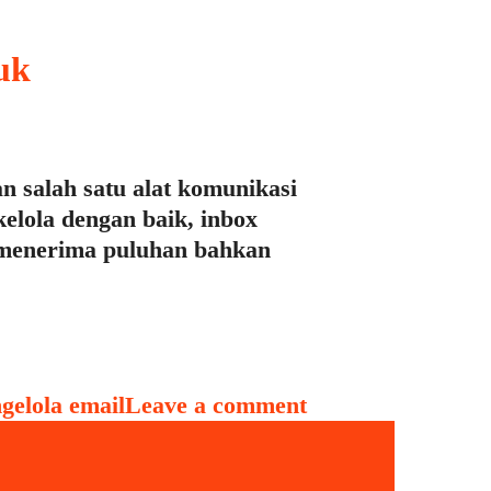
uk
 salah satu alat komunikasi
elola dengan baik, inbox
a menerima puluhan bahkan
gelola email
Leave a comment