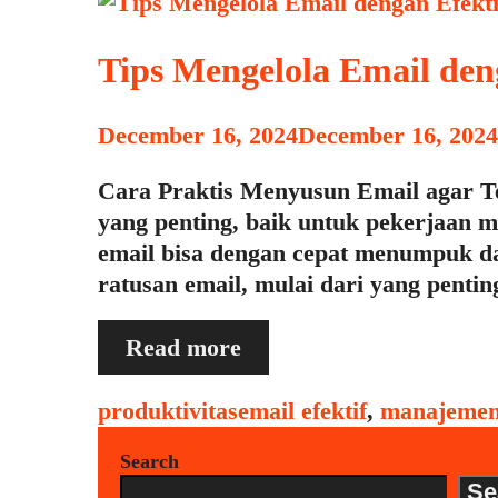
Tips Mengelola Email de
December 16, 2024
December 16, 2024
Cara Praktis Menyusun Email agar Te
yang penting, baik untuk pekerjaan m
email bisa dengan cepat menumpuk da
ratusan email, mulai dari yang penti
Tips
Read more
Mengelola
Email
Categories
Tags
produktivitas
email efektif
,
manajemen
dengan
Search
Efektif
Se