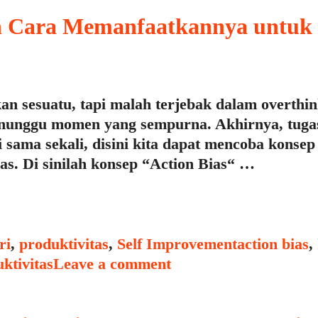
an Cara Memanfaatkannya untuk
an sesuatu, tapi malah terjebak dalam overthi
 menunggu momen yang sempurna. Akhirnya, tuga
lai sama sekali, disini kita dapat mencoba kons
as. Di sinilah konsep “Action Bias“ …
Tags
ri
,
produktivitas
,
Self Improvement
action bias
,
ktivitas
Leave a comment