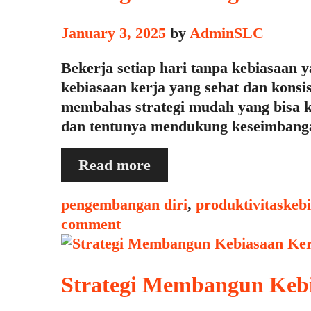
Lebih
Produktif
January 3, 2025
by
AdminSLC
Bekerja setiap hari tanpa kebiasaan y
kebiasaan kerja yang sehat dan konsis
membahas strategi mudah yang bisa k
dan tentunya mendukung keseimbang
Strategi
Read more
Membangun
Kebiasaan
Categories
Tag
pengembangan diri
,
produktivitas
kebi
Kerja
comment
yang
Sehat
dan
Strategi Membangun Kebi
Konsisten