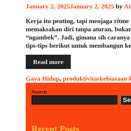
January 2, 2025
January 2, 2025
by
A
Kerja itu penting, tapi menjaga ritme
memaksakan diri tanpa aturan, bukan
“ngambek”. Jadi, gimana sih caranya 
tips-tips berikut untuk membangun ke
Strategi
Read more
Membangun
Kebiasaan
Categories
Tags
Gaya Hidup
,
produktivitas
kebiasaan 
Kerja
Search
yang
Se
Sehat
dan
Konsisten
Recent Posts