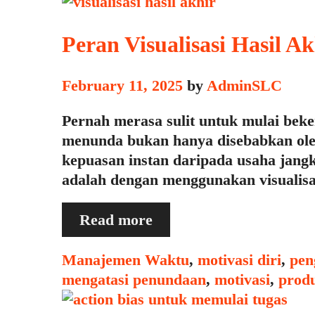
Peran Visualisasi Hasil 
February 11, 2025
by
AdminSLC
Pernah merasa sulit untuk mulai beke
menunda bukan hanya disebabkan oleh 
kepuasan instan daripada usaha jangka
adalah dengan menggunakan visualisasi
Peran
Read more
Visualisasi
Hasil
Categories
Manajemen Waktu
,
motivasi diri
,
pen
Akhir
mengatasi penundaan
,
motivasi
,
produ
dalam