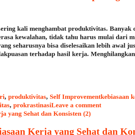
 sering kali menghambat produktivitas. Banya
rasa kewalahan, tidak tahu harus mulai dari m
 yang seharusnya bisa diselesaikan lebih awal j
idakpuasan terhadap hasil kerja. Menghilang
Tags
ri
,
produktivitas
,
Self Improvement
kebiasaan k
itas
,
prokrastinasi
Leave a comment
asaan Kerja yang Sehat dan Kon