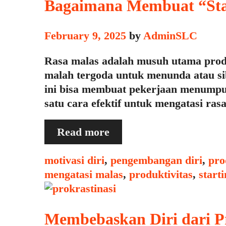
Memanfaatkannya
Bagaimana Membuat “Star
untuk
Memulai
February 9, 2025
by
AdminSLC
Tugas
Rasa malas adalah musuh utama produk
malah tergoda untuk menunda atau sib
ini bisa membuat pekerjaan menumpu
satu cara efektif untuk mengatasi ra
Bagaimana
Read more
Membuat
“Starting
Categories
motivasi diri
,
pengembangan diri
,
pro
Ritual”
mengatasi malas
,
produktivitas
,
starti
untuk
Mengatasi
Malas
Membebaskan Diri dari Pr