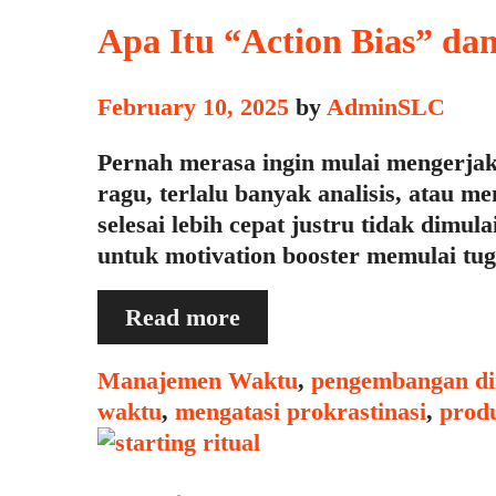
Mengatasi
Penundaan
Apa Itu “Action Bias” d
February 10, 2025
by
AdminSLC
Pernah merasa ingin mulai mengerjak
ragu, terlalu banyak analisis, atau
selesai lebih cepat justru tidak dimu
untuk motivation booster memulai tug
Apa
Read more
Itu
“Action
Categories
Manajemen Waktu
,
pengembangan di
Bias”
waktu
,
mengatasi prokrastinasi
,
produ
dan
Cara