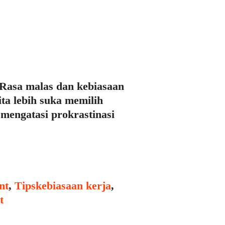
 Rasa malas dan kebiasaan
ta lebih suka memilih
 mengatasi prokrastinasi
Tags
nt
,
Tips
kebiasaan kerja
,
t