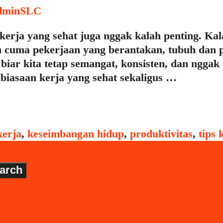
dminSLC
 kerja yang sehat juga nggak kalah penting. Ka
 cuma pekerjaan yang berantakan, tubuh dan pi
biar kita tetap semangat, konsisten, dan ngga
biasaan kerja yang sehat sekaligus …
kerja
,
keseimbangan hidup
,
produktivitas
,
tips 
arch