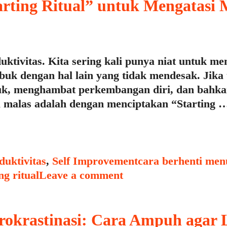
ting Ritual” untuk Mengatasi 
tivitas. Kita sering kali punya niat untuk men
uk dengan hal lain yang tidak mendesak. Jika 
k, menghambat perkembangan diri, dan bahkan
sa malas adalah dengan menciptakan “Starting 
Tags
duktivitas
,
Self Improvement
cara berhenti me
ng ritual
Leave a comment
okrastinasi: Cara Ampuh agar 