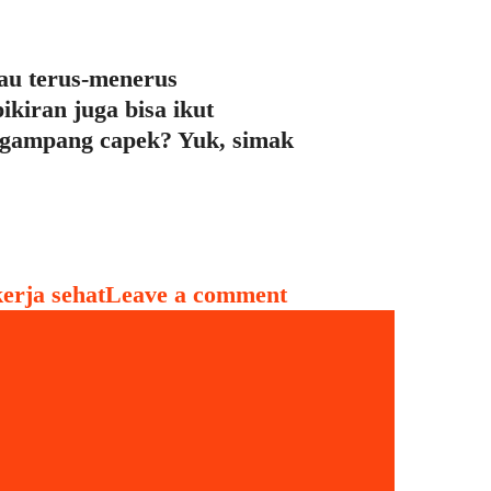
lau terus-menerus
kiran juga bisa ikut
k gampang capek? Yuk, simak
kerja sehat
Leave a comment