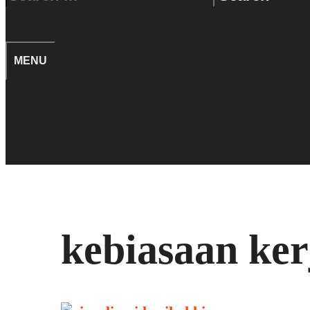
for:
SEARCH
MENU
TIPS
SEARCH
kebiasaan ker