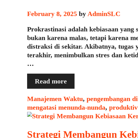
February 8, 2025
by
AdminSLC
Prokrastinasi adalah kebiasaan yang
bukan karena malas, tetapi karena me
distraksi di sekitar. Akibatnya, tugas
terakhir, menimbulkan stres dan ket
…
Membebaskan
Read more
Diri
dari
Categories
Manajemen Waktu
,
pengembangan di
Prokrastinasi:
mengatasi menunda-nunda
,
produktiv
Cara
Ampuh
agar
Strategi Membangun Kebi