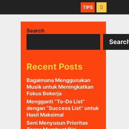
SEARCH
TIPS
Search
Searc
Recent Posts
Bagaimana Menggunakan
Musik untuk Meningkatkan
Fokus Bekerja
Mengganti “To-Do List”
dengan “Success List” untuk
Hasil Maksimal
Seni Menyusun Prioritas