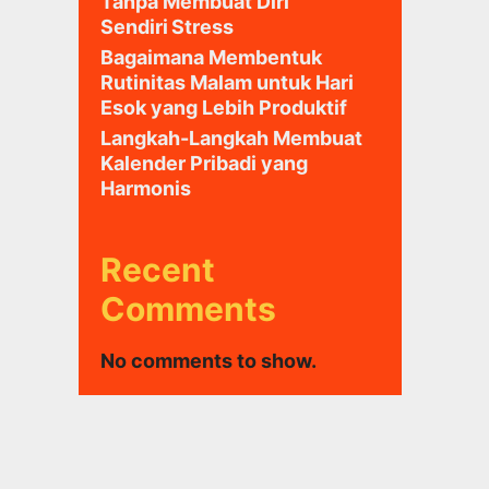
Tanpa Membuat Diri
Sendiri Stress
Bagaimana Membentuk
Rutinitas Malam untuk Hari
Esok yang Lebih Produktif
Langkah-Langkah Membuat
Kalender Pribadi yang
Harmonis
Recent
Comments
No comments to show.