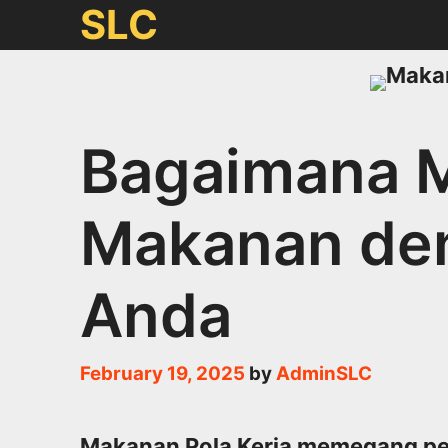
Skip
SLC
to
content
Bagaimana 
Makanan den
Anda
February 19, 2025
by
AdminSLC
Makanan Pola Kerja memegang pe