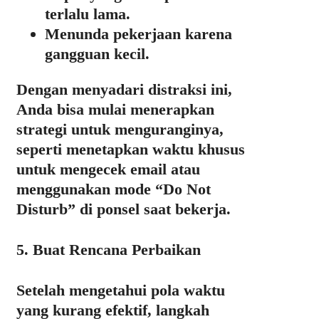
terlalu lama.
Menunda pekerjaan karena
gangguan kecil.
Dengan menyadari distraksi ini,
Anda bisa mulai menerapkan
strategi untuk menguranginya,
seperti menetapkan waktu khusus
untuk mengecek email atau
menggunakan mode “Do Not
Disturb” di ponsel saat bekerja.
5. Buat Rencana Perbaikan
Setelah mengetahui pola waktu
yang kurang efektif, langkah