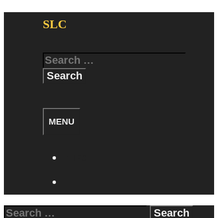
Skip
SLC
to
content
Search
for:
SEARCH
MENU
TIPS
SEARCH
Search