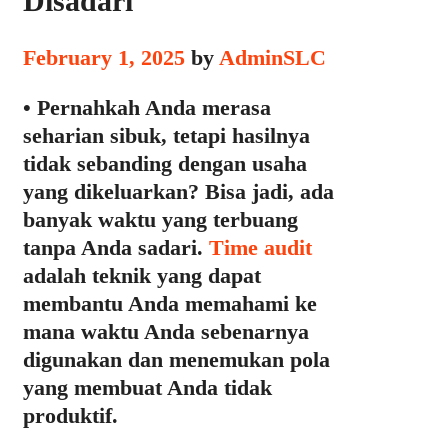
Disadari
February 1, 2025
by
AdminSLC
• Pernahkah Anda merasa
seharian sibuk, tetapi hasilnya
tidak sebanding dengan usaha
yang dikeluarkan? Bisa jadi, ada
banyak waktu yang terbuang
tanpa Anda sadari.
Time audit
adalah teknik yang dapat
membantu Anda memahami ke
mana waktu Anda sebenarnya
digunakan dan menemukan pola
yang membuat Anda tidak
produktif.