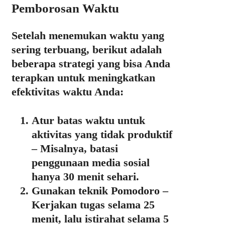
Pemborosan Waktu
Setelah menemukan waktu yang
sering terbuang, berikut adalah
beberapa strategi yang bisa Anda
terapkan untuk meningkatkan
efektivitas waktu Anda:
Atur batas waktu untuk
aktivitas yang tidak produktif
– Misalnya, batasi
penggunaan media sosial
hanya 30 menit sehari.
Gunakan teknik Pomodoro
–
Kerjakan tugas selama 25
menit, lalu istirahat selama 5