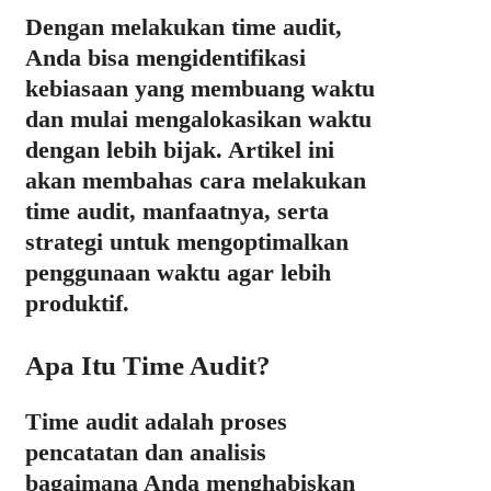
Dengan melakukan
time audit
,
Anda bisa mengidentifikasi
kebiasaan yang membuang waktu
dan mulai mengalokasikan waktu
dengan lebih bijak. Artikel ini
akan membahas cara melakukan
time audit
, manfaatnya, serta
strategi untuk mengoptimalkan
penggunaan waktu agar lebih
produktif.
Apa Itu Time Audit?
Time audit
adalah proses
pencatatan dan analisis
bagaimana Anda menghabiskan