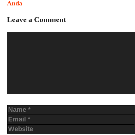
Anda
Leave a Comment
Comment
Name
Email
Website