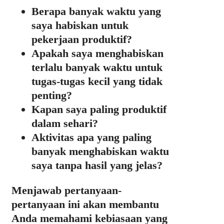
Berapa banyak waktu yang
saya habiskan untuk
pekerjaan produktif?
Apakah saya menghabiskan
terlalu banyak waktu untuk
tugas-tugas kecil yang tidak
penting?
Kapan saya paling produktif
dalam sehari?
Aktivitas apa yang paling
banyak menghabiskan waktu
saya tanpa hasil yang jelas?
Menjawab pertanyaan-
pertanyaan ini akan membantu
Anda memahami kebiasaan yang