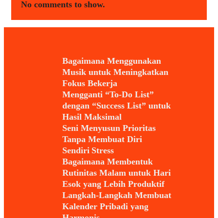
No comments to show.
Bagaimana Menggunakan
Musik untuk Meningkatkan
Fokus Bekerja
Mengganti “To-Do List”
dengan “Success List” untuk
Hasil Maksimal
Seni Menyusun Prioritas
Tanpa Membuat Diri
Sendiri Stress
Bagaimana Membentuk
Rutinitas Malam untuk Hari
Esok yang Lebih Produktif
Langkah-Langkah Membuat
Kalender Pribadi yang
Harmonis