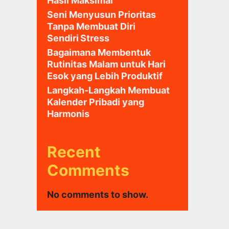
Hasil Maksimal
Seni Menyusun Prioritas
Tanpa Membuat Diri
Sendiri Stress
Bagaimana Membentuk
Rutinitas Malam untuk Hari
Esok yang Lebih Produktif
Langkah-Langkah Membuat
Kalender Pribadi yang
Harmonis
Recent
Comments
No comments to show.