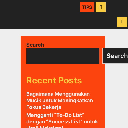
SEARCH
TIPS
Search
Search
Recent Posts
Bagaimana Menggunakan
Musik untuk Meningkatkan
Fokus Bekerja
Mengganti “To-Do List”
dengan “Success List” untuk