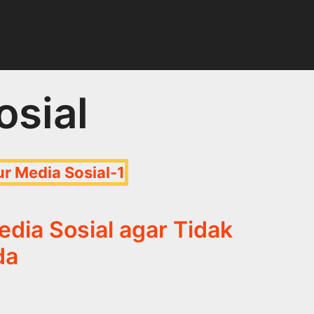
osial
ia Sosial agar Tidak
da