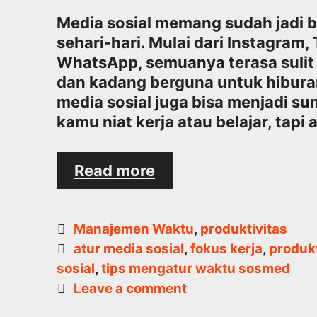
Media sosial memang sudah jadi b
sehari-hari. Mulai dari Instagram,
WhatsApp, semuanya terasa suli
dan kadang berguna untuk hiburan
media sosial juga bisa menjadi su
kamu niat kerja atau belajar, tapi 
Bagaimana
Read more
Mengatur
Media
Sosial
Categories
Manajemen Waktu
,
produktivitas
agar
Tags
atur media sosial
,
fokus kerja
,
produkt
Tidak
sosial
,
tips mengatur waktu sosmed
Mengganggu
Leave a comment
Fokus