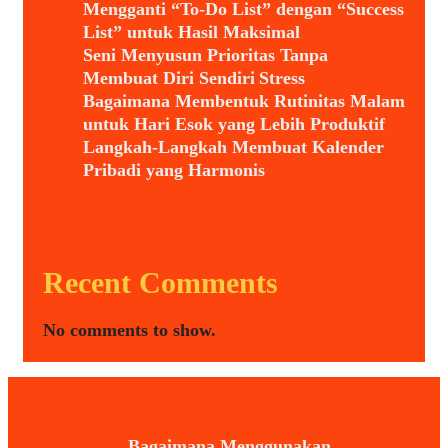
Mengganti “To-Do List” dengan “Success
List” untuk Hasil Maksimal
Seni Menyusun Prioritas Tanpa
Membuat Diri Sendiri Stress
Bagaimana Membentuk Rutinitas Malam
untuk Hari Esok yang Lebih Produktif
Langkah-Langkah Membuat Kalender
Pribadi yang Harmonis
Recent Comments
No comments to show.
Bagaimana Menggunakan