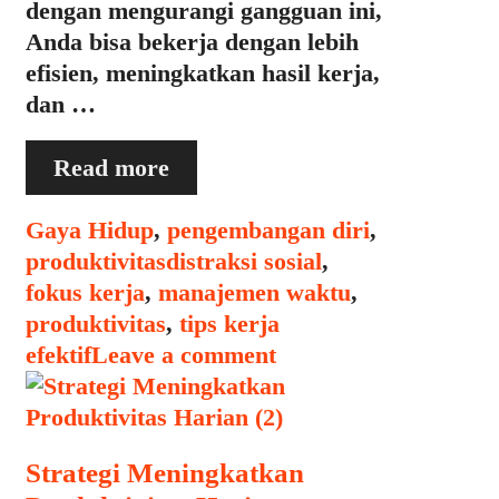
dengan mengurangi gangguan ini,
Anda bisa bekerja dengan lebih
efisien, meningkatkan hasil kerja,
dan …
Bagaimana
Read more
Membatasi
Distraksi
Categories
Gaya Hidup
,
pengembangan diri
,
Sosial
Tags
produktivitas
distraksi sosial
,
Agar
fokus kerja
,
manajemen waktu
,
Fokus
produktivitas
,
tips kerja
Tetap
efektif
Leave a comment
Terjaga
Saat
Bekerja
Strategi Meningkatkan