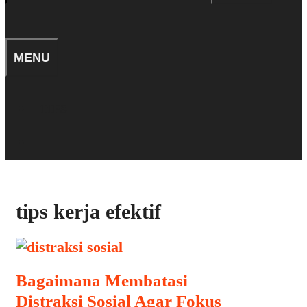
for:
SEARCH
MENU
TIPS
SEARCH
tips kerja efektif
Bagaimana Membatasi
Distraksi Sosial Agar Fokus