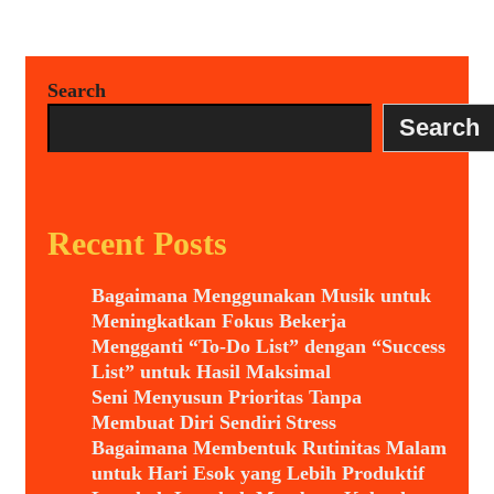
Search
Search
Recent Posts
Bagaimana Menggunakan Musik untuk
Meningkatkan Fokus Bekerja
Mengganti “To-Do List” dengan “Success
List” untuk Hasil Maksimal
Seni Menyusun Prioritas Tanpa
Membuat Diri Sendiri Stress
Bagaimana Membentuk Rutinitas Malam
untuk Hari Esok yang Lebih Produktif