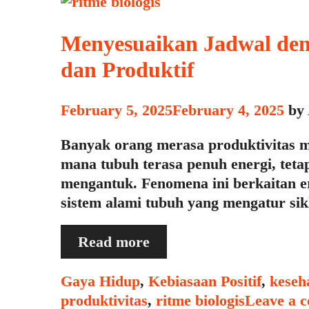
Menyesuaikan Jadwal den
dan Produktif
February 5, 2025
February 4, 2025
by
Banyak orang merasa produktivitas m
mana tubuh terasa penuh energi, teta
mengantuk. Fenomena ini berkaitan er
sistem alami tubuh yang mengatur sikl
Menyesuaikan
Read more
Jadwal
dengan
Categories
Gaya Hidup
,
Kebiasaan Positif
,
keseh
Ritme
produktivitas
,
ritme biologis
Leave a 