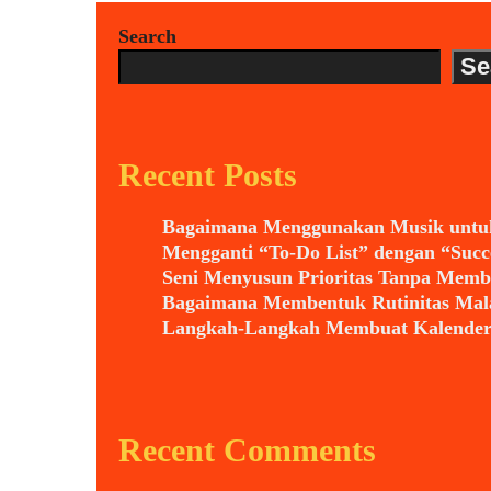
Biologis
Search
Tubuh
Se
untuk
Hidup
Lebih
Sehat
Recent Posts
dan
Bagaimana Menggunakan Musik untuk
Produktif
Mengganti “To-Do List” dengan “Succ
Seni Menyusun Prioritas Tanpa Membua
Bagaimana Membentuk Rutinitas Mala
Langkah-Langkah Membuat Kalender 
Recent Comments