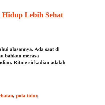
 Hidup Lebih Sehat
hui alasannya. Ada saat di
tau bahkan merasa
adian. Ritme sirkadian adalah
s
ehatan
,
pola tidur
,