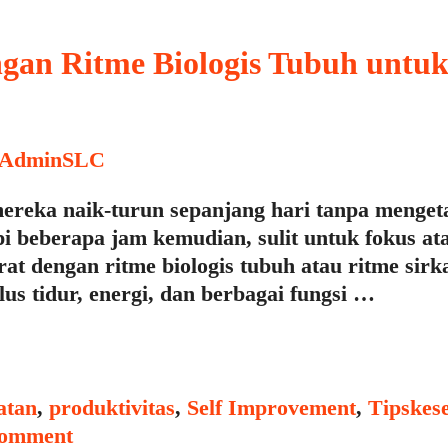
gan Ritme Biologis Tubuh untuk
AdminSLC
ereka naik-turun sepanjang hari tanpa mengeta
pi beberapa jam kemudian, sulit untuk fokus a
at dengan ritme biologis tubuh atau ritme sirk
us tidur, energi, dan berbagai fungsi …
Tag
atan
,
produktivitas
,
Self Improvement
,
Tips
kes
comment