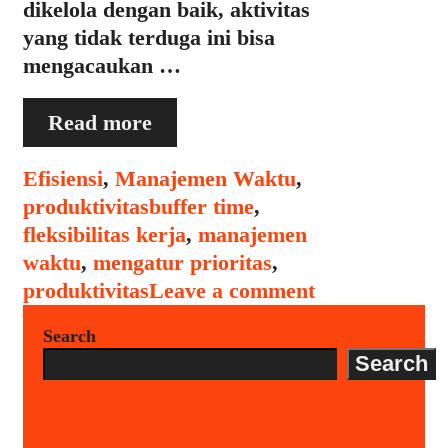
dikelola dengan baik, aktivitas
yang tidak terduga ini bisa
mengacaukan …
Bagaimana
Read more
Mengatur
Waktu
Categories
Efisiensi
,
Manajemen Waktu
,
untuk
Tags
produktivitas
buffer time
,
Aktivitas
fleksibilitas kerja
,
manajemen
yang
waktu
,
mengatur prioritas
,
Tidak
produktivitas
Leave a comment
Terduga
Search
Search