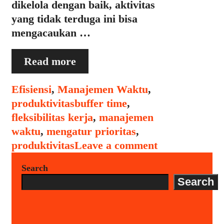
dikelola dengan baik, aktivitas
yang tidak terduga ini bisa
mengacaukan …
Bagaimana
Read more
Mengatur
Waktu
Categories
Efisiensi
,
Manajemen Waktu
,
untuk
Tags
produktivitas
buffer time
,
Aktivitas
fleksibilitas kerja
,
manajemen
yang
waktu
,
mengatur prioritas
,
Tidak
produktivitas
Leave a comment
Terduga
Search
Search