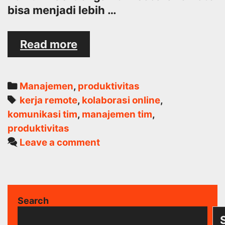
bisa menjadi lebih …
Komunikasi
Read more
Efektif
dengan
Tim
Categories
Manajemen
,
produktivitas
Secara
Tags
kerja remote
,
kolaborasi online
,
Remote
komunikasi tim
,
manajemen tim
,
produktivitas
Leave a comment
Search