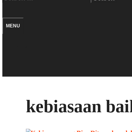
for:
SEARCH
MENU
TIPS
SEARCH
kebiasaan bai