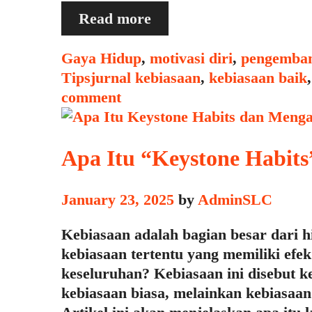
Menggunakan
Read more
Jurnal
Kebiasaan
Categories
Gaya Hidup
,
motivasi diri
,
pengemban
untuk
Tags
Tips
jurnal kebiasaan
,
kebiasaan baik
Memantau
comment
Progres
Apa Itu “Keystone Habit
January 23, 2025
by
AdminSLC
Kebiasaan adalah bagian besar dari 
kebiasaan tertentu yang memiliki efe
keseluruhan? Kebiasaan ini disebut 
kebiasaan biasa, melainkan kebiasaan