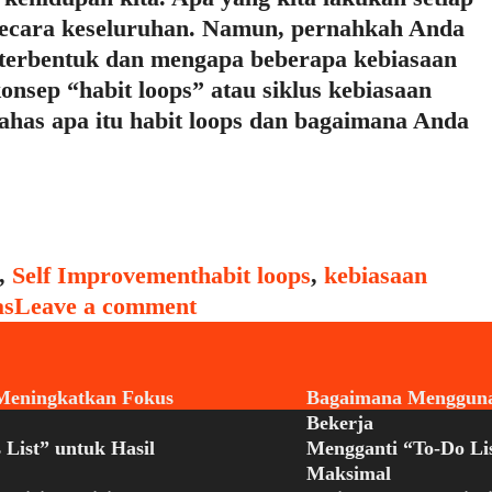
 secara keseluruhan. Namun, pernahkah Anda
 terbentuk dan mengapa beberapa kebiasaan
konsep “habit loops” atau siklus kebiasaan
ahas apa itu habit loops dan bagaimana Anda
Tags
,
Self Improvement
habit loops
,
kebiasaan
as
Leave a comment
Meningkatkan Fokus
Bagaimana Mengguna
Bekerja
 List” untuk Hasil
Mengganti “To-Do Lis
Maksimal