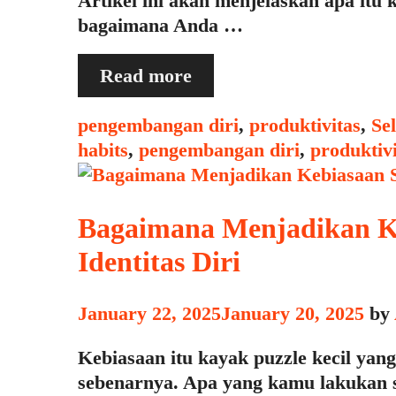
Artikel ini akan menjelaskan apa itu
bagaimana Anda …
Apa
Read more
Itu
“Keystone
Categories
pengembangan diri
,
produktivitas
,
Se
Habits”
habits
,
pengembangan diri
,
produktivi
dan
Mengapa
Mereka
Bagaimana Menjadikan Ke
Penting
Identitas Diri
January 22, 2025
January 20, 2025
by
Kebiasaan itu kayak puzzle kecil yang
sebenarnya. Apa yang kamu lakukan s