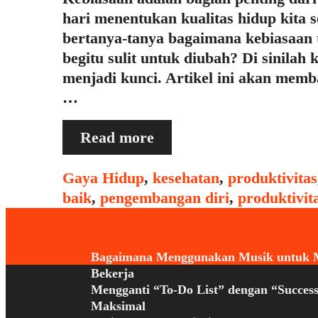
hari menentukan kualitas hidup kita
bertanya-tanya bagaimana kebiasaan
begitu sulit untuk diubah? Di sinilah 
menjadi kunci. Artikel ini akan memb
…
Apa
Read more
Itu
“Habit
Categories
Gaya Hidup
,
kesehatan
,
produktivitas
Loops”
baik
,
pengembangan diri
,
produktivit
dan
Cara
Memanfaatkannya
Bagaimana Menggunakan Musik untuk 
Bekerja
untuk
Mengganti “To-Do List” dengan “Success
Kebiasaan
Maksimal
Baik