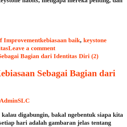
 keystone habits, mengapa mereka penting, dan
Tags
lf Improvement
kebiasaan baik
,
keystone
tas
Leave a comment
biasaan Sebagai Bagian dari
AdminSLC
 kalau digabungin, bakal ngebentuk siapa kita
etiap hari adalah gambaran jelas tentang