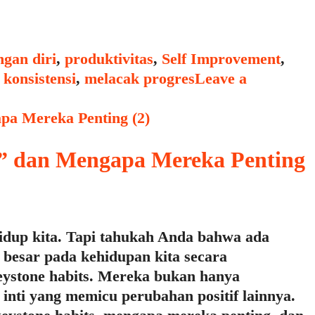
gan diri
,
produktivitas
,
Self Improvement
,
,
konsistensi
,
melacak progres
Leave a
s” dan Mengapa Mereka Penting
hidup kita. Tapi tahukah Anda bahwa ada
k besar pada kehidupan kita secara
keystone habits. Mereka bukan hanya
 inti yang memicu perubahan positif lainnya.