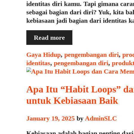
identitas diri kamu. Tapi gimana cara
sebagai bagian dari diri? Yuk, kita b
kebiasaan jadi bagian dari identitas 
Bagaimana
Read more
Menjadikan
Kebiasaan
Categories
Gaya Hidup
,
pengembangan diri
,
prod
Sebagai
identitas
,
pengembangan diri
,
produkt
Bagian
dari
Identitas
Apa Itu “Habit Loops” 
Diri
untuk Kebiasaan Baik
January 19, 2025
by
AdminSLC
Kebiasaan adalah bagian penting dari