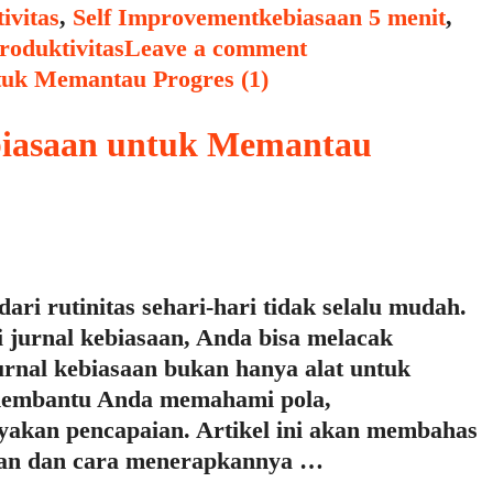
Tags
ivitas
,
Self Improvement
kebiasaan 5 menit
,
roduktivitas
Leave a comment
iasaan untuk Memantau
ri rutinitas sehari-hari tidak selalu mudah.
 jurnal kebiasaan, Anda bisa melacak
urnal kebiasaan bukan hanya alat untuk
 membantu Anda memahami pola,
yakan pencapaian. Artikel ini akan membahas
aan dan cara menerapkannya …