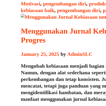
Bisa
Categories
Motivasi
,
pengembangan diri
,
produkt
Diterapkan
kebiasaan baik
,
pengembangan diri
,
p
dalam
5
Menit
Menggunakan Jurnal Keb
atau
Progres
Kurang
January 25, 2025
by
AdminSLC
Mengubah kebiasaan menjadi bagian da
Namun, dengan alat sederhana seperti
perkembangan dan tetap konsisten. J
mencatat, tetapi juga panduan yang
mengidentifikasi hambatan, dan mera
manfaat menggunakan jurnal kebias