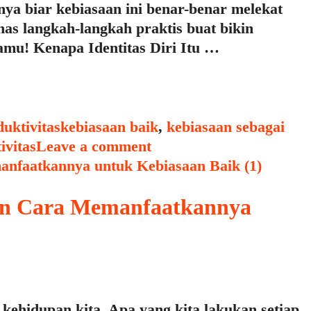
nya biar kebiasaan ini benar-benar melekat
ahas langkah-langkah praktis buat bikin
kamu! Kenapa Identitas Diri Itu …
Tags
uktivitas
kebiasaan baik
,
kebiasaan sebagai
ivitas
Leave a comment
dan Cara Memanfaatkannya
 kehidupan kita. Apa yang kita lakukan setiap