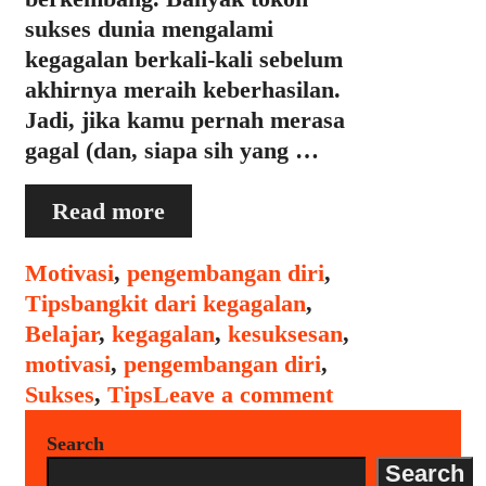
sukses dunia mengalami
kegagalan berkali-kali sebelum
akhirnya meraih keberhasilan.
Jadi, jika kamu pernah merasa
gagal (dan, siapa sih yang …
Dari
Read more
Kegagalan
Menuju
Categories
Motivasi
,
pengembangan diri
,
Kesuksesan:
Tags
Tips
bangkit dari kegagalan
,
Tips,
Belajar
,
kegagalan
,
kesuksesan
,
Inspirasi,
motivasi
,
pengembangan diri
,
dan
Sukses
,
Tips
Leave a comment
Langkah
Search
Praktis
Search
untuk