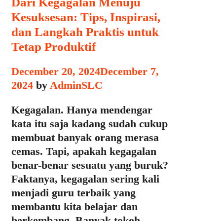
Dari Kegagalan Menuju
Kesuksesan: Tips, Inspirasi,
dan Langkah Praktis untuk
Tetap Produktif
December 20, 2024
December 7,
2024
by
AdminSLC
Kegagalan. Hanya mendengar
kata itu saja kadang sudah cukup
membuat banyak orang merasa
cemas. Tapi, apakah kegagalan
benar-benar sesuatu yang buruk?
Faktanya, kegagalan sering kali
menjadi guru terbaik yang
membantu kita belajar dan
berkembang. Banyak tokoh