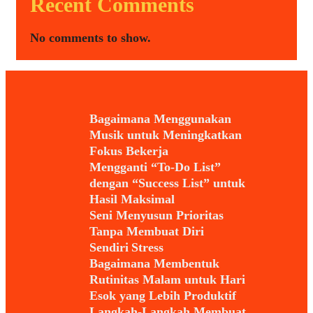
Recent Comments
No comments to show.
Bagaimana Menggunakan
Musik untuk Meningkatkan
Fokus Bekerja
Mengganti “To-Do List”
dengan “Success List” untuk
Hasil Maksimal
Seni Menyusun Prioritas
Tanpa Membuat Diri
Sendiri Stress
Bagaimana Membentuk
Rutinitas Malam untuk Hari
Esok yang Lebih Produktif
Langkah-Langkah Membuat