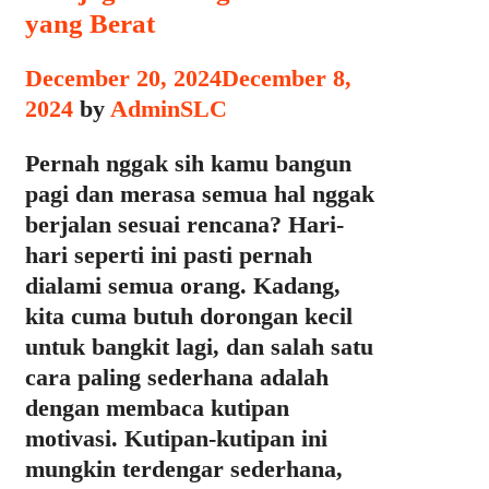
yang Berat
December 20, 2024
December 8,
2024
by
AdminSLC
Pernah nggak sih kamu bangun
pagi dan merasa semua hal nggak
berjalan sesuai rencana? Hari-
hari seperti ini pasti pernah
dialami semua orang. Kadang,
kita cuma butuh dorongan kecil
untuk bangkit lagi, dan salah satu
cara paling sederhana adalah
dengan membaca kutipan
motivasi. Kutipan-kutipan ini
mungkin terdengar sederhana,