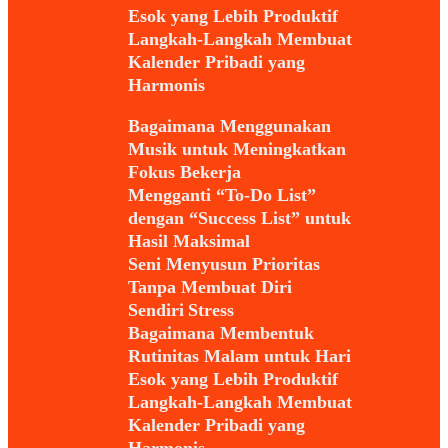
Esok yang Lebih Produktif
Langkah-Langkah Membuat
Kalender Pribadi yang
Harmonis
Bagaimana Menggunakan
Musik untuk Meningkatkan
Fokus Bekerja
Mengganti “To-Do List”
dengan “Success List” untuk
Hasil Maksimal
Seni Menyusun Prioritas
Tanpa Membuat Diri
Sendiri Stress
Bagaimana Membentuk
Rutinitas Malam untuk Hari
Esok yang Lebih Produktif
Langkah-Langkah Membuat
Kalender Pribadi yang