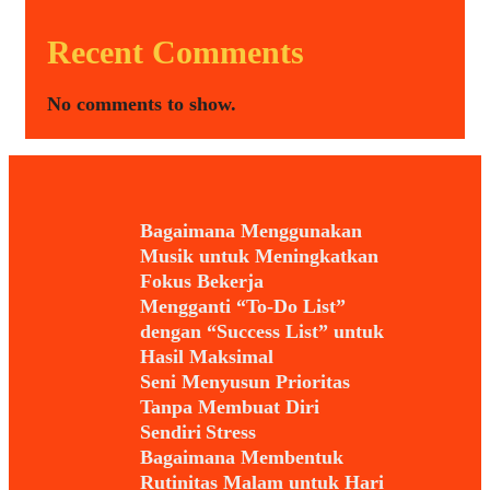
Recent Comments
No comments to show.
Bagaimana Menggunakan
Musik untuk Meningkatkan
Fokus Bekerja
Mengganti “To-Do List”
dengan “Success List” untuk
Hasil Maksimal
Seni Menyusun Prioritas
Tanpa Membuat Diri
Sendiri Stress
Bagaimana Membentuk
Rutinitas Malam untuk Hari