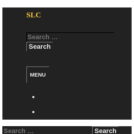
Skip
SLC
to
content
Search
for:
SEARCH
MENU
TIPS
SEARCH
Search