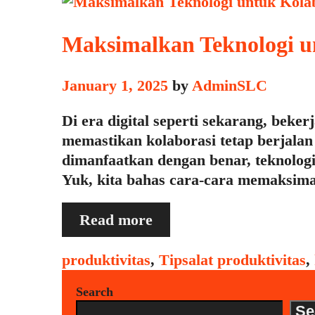
Maksimalkan Teknologi un
January 1, 2025
by
AdminSLC
Di era digital seperti sekarang, beke
memastikan kolaborasi tetap berjalan
dimanfaatkan dengan benar, teknologi
Yuk, kita bahas cara-cara memaksima
Maksimalkan
Read more
Teknologi
untuk
Categories
Tags
produktivitas
,
Tips
alat produktivitas
,
Kolaborasi
Search
Jarak
Se