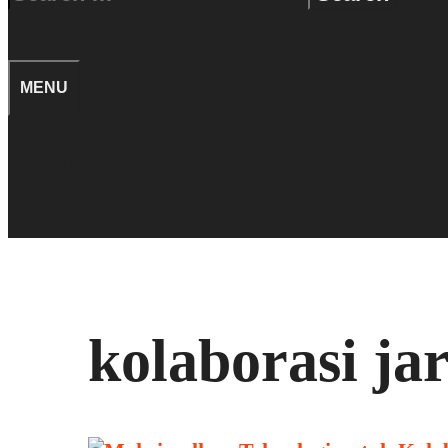
for:
SEARCH
MENU
TIPS
SEARCH
kolaborasi ja