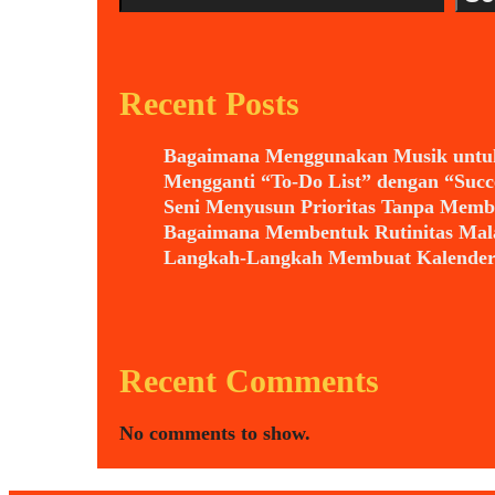
Jauh
yang
Efektif
Recent Posts
Bagaimana Menggunakan Musik untuk
Mengganti “To-Do List” dengan “Succ
Seni Menyusun Prioritas Tanpa Membua
Bagaimana Membentuk Rutinitas Mala
Langkah-Langkah Membuat Kalender 
Recent Comments
No comments to show.