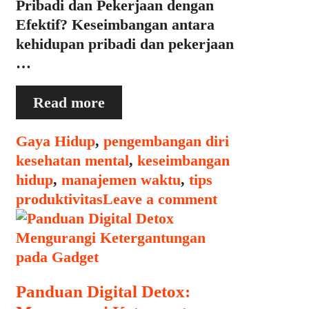
Pribadi dan Pekerjaan dengan
Efektif? Keseimbangan antara
kehidupan pribadi dan pekerjaan
…
Menyeimbangkan
Read more
Kehidupan
Pribadi
Categories
Tags
Gaya Hidup
,
pengembangan diri
dan
kesehatan mental
,
keseimbangan
Pekerjaan
hidup
,
manajemen waktu
,
tips
produktivitas
Leave a comment
Panduan Digital Detox: