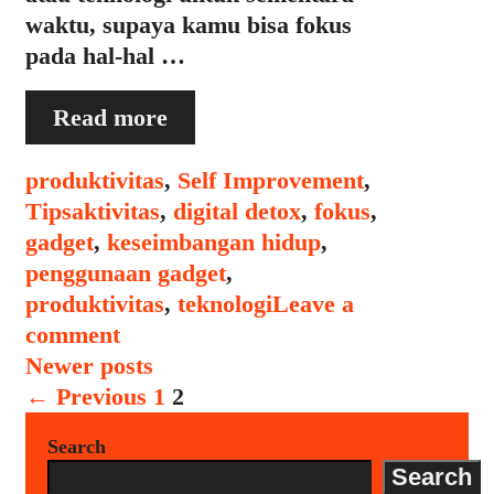
waktu, supaya kamu bisa fokus
pada hal-hal …
Panduan
Read more
Digital
Detox:
Categories
produktivitas
,
Self Improvement
,
Mengurangi
Tags
Tips
aktivitas
,
digital detox
,
fokus
,
Ketergantungan
gadget
,
keseimbangan hidup
,
pada
penggunaan gadget
,
Gadget
produktivitas
,
teknologi
Leave a
comment
Post
Newer posts
navigation
← Previous
1
2
Search
Search