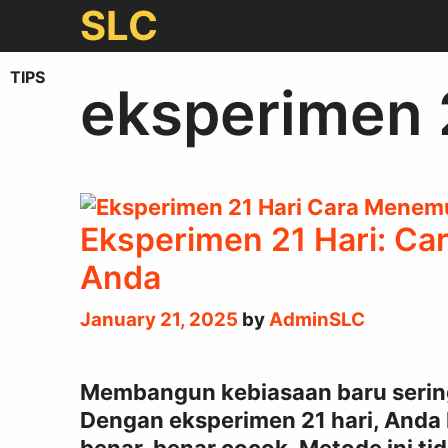
Skip
SLC
to
content
TIPS
eksperimen 2
Eksperimen 21 Hari: C
Anda
January 21, 2025
by
AdminSLC
Membangun kebiasaan baru sering ka
Dengan eksperimen 21 hari, And