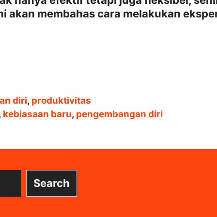
k hanya efektif tetapi juga fleksibel, se
ini akan membahas cara melakukan ekspe
n diri
,
produktivitas
,
kebiasaan baru
,
pengembangan diri
Search