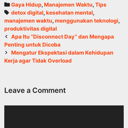
Categories
Gaya Hidup
,
Manajemen Waktu
,
Tips
Tags
detox digital
,
kesehatan mental
,
manajemen waktu
,
menggunakan teknologi
,
produktivitas digital
Post
Apa Itu “Disconnect Day” dan Mengapa
navigation
Penting untuk Dicoba
Mengatur Ekspektasi dalam Kehidupan
Kerja agar Tidak Overload
Leave a Comment
Comment