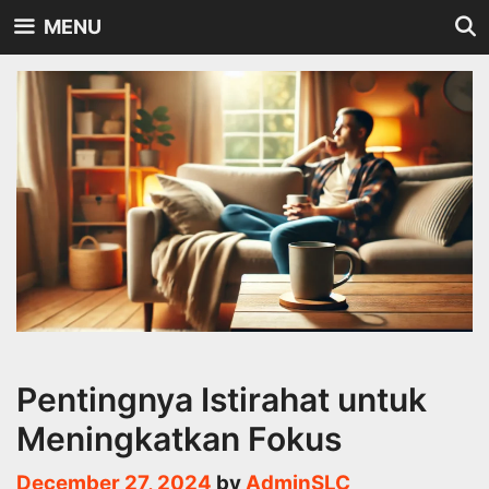
Skip
MENU
to
content
Pentingnya Istirahat untuk
Meningkatkan Fokus
December 27, 2024
by
AdminSLC